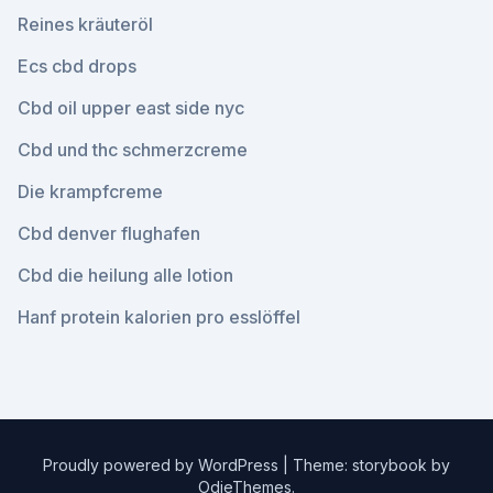
Reines kräuteröl
Ecs cbd drops
Cbd oil upper east side nyc
Cbd und thc schmerzcreme
Die krampfcreme
Cbd denver flughafen
Cbd die heilung alle lotion
Hanf protein kalorien pro esslöffel
Proudly powered by WordPress
|
Theme: storybook by
OdieThemes
.