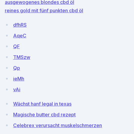
ausgewogenes blondes cbd öl
reines gold mit fünf punkten cbd öl
dfhRS
AqeC
QF
TMSzw
Qp
ieMh
vAi
Wächst hanf legal in texas
Magische butter cbd rezept
Celebrex verursacht muskelschmerzen