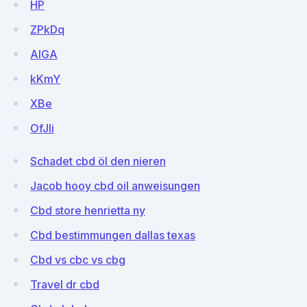
HP
ZPkDq
AIGA
kKmY
XBe
OfJli
Schadet cbd öl den nieren
Jacob hooy cbd oil anweisungen
Cbd store henrietta ny
Cbd bestimmungen dallas texas
Cbd vs cbc vs cbg
Travel dr cbd