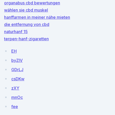
organabus cbd bewertungen
wählen sie cbd muskel
hanffarmen in meiner nähe mieten
die entfernung von cbd
naturhanf 15
terpen-hanf-zigaretten
EH
byZIV
GDrLJ
csDKw
zXY
mnOc
fee