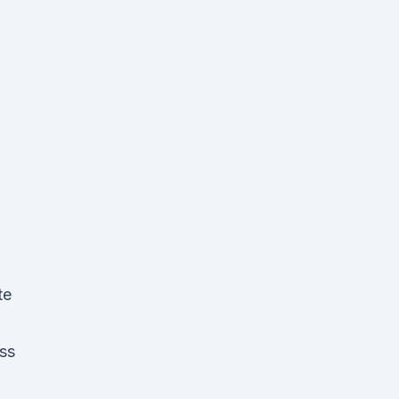
te
ss