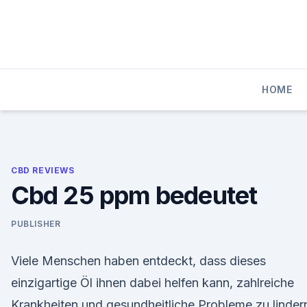
Skip
to
content
HOME
CBD REVIEWS
Cbd 25 ppm bedeutet
PUBLISHER
Viele Menschen haben entdeckt, dass dieses
einzigartige Öl ihnen dabei helfen kann, zahlreiche
Krankheiten und gesundheitliche Probleme zu linder