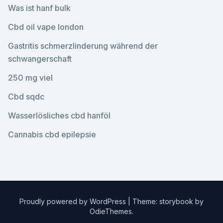
Was ist hanf bulk
Cbd oil vape london
Gastritis schmerzlinderung während der
schwangerschaft
250 mg viel
Cbd sqdc
Wasserlösliches cbd hanföl
Cannabis cbd epilepsie
Proudly powered by WordPress
|
Theme: storybook by
OdieThemes
.