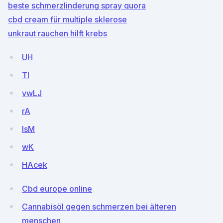
beste schmerzlinderung spray quora
cbd cream für multiple sklerose
unkraut rauchen hilft krebs
UH
TI
vwLJ
rA
IsM
wK
HAcek
Cbd europe online
Cannabisöl gegen schmerzen bei älteren
menschen